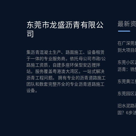
东莞市龙盛沥青有限公
最新
司
在广深莞
到大项目
集沥青混凝土生产、路面施工、设备租赁
于一体的专业服务商。依托母公司市政/公
东莞小区
路施工资质，自建多座环保型安迈搅拌
沥青：铣
站，服务覆盖粤港澳大湾区。一站式解决
沥青工程问题。 拥有专业的沥青道路施工
东莞黄江
团队和数套完整齐全的专业沥青道路施工
设备。
东莞园区
旧水泥路
固？6步