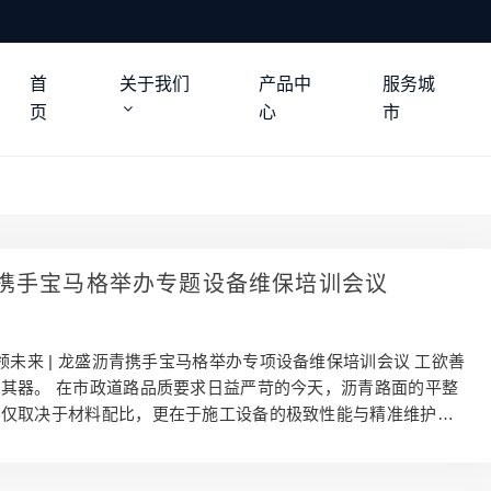
首
关于我们
产品中
服务城
页
心
市
携手宝马格举办专题设备维保培训会议
领未来 | 龙盛沥青携手宝马格举办专项设备维保培训会议 工欲善
其器。 在市政道路品质要求日益严苛的今天，沥青路面的平整
不仅取决于材料配比，更在于施工设备的极致性能与精准维护。
港澳大湾区的沥青路面一体化服务商，龙盛沥青始终坚信：精良
进的设备 + 精湛的技术 = 高品质的道路。 为进一步提升核心团队