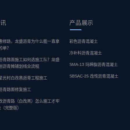
资讯
产品
展示
惠修路，龙盛沥青为什么能一直拿
彩色沥青混凝土
的单？
冷补料沥青混凝土
沥青路面施工如何选施工队？龙盛
SMA-13 玛蹄脂沥青混凝土
刨沥青摊铺划线全流程
SBSAC-25 改性沥青混凝土
星光村白改黑沥青工程施工
沥青路面修复施工
改沥青路（白改黑）怎么施工才牢
法（完整版）