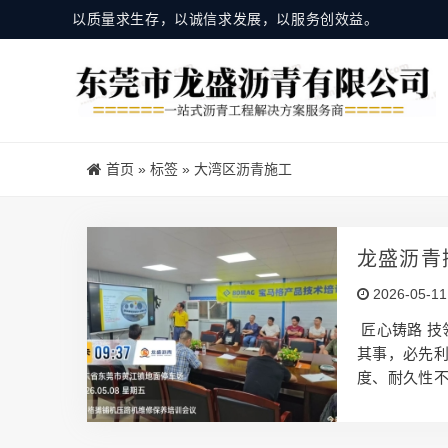
以质量求生存，以诚信求发展，以服务创效益。
首页
»
标签
»
大湾区沥青施工
龙盛沥青
2026-05-11
匠心铸路 技
其事，必先利
度、耐久性
作为深耕粤
的材料 + 先