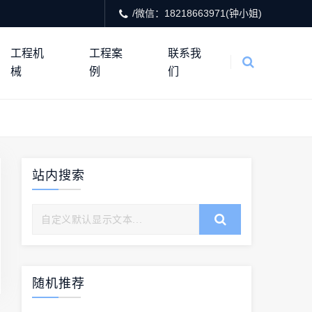
/微信：18218663971(钟小姐)
工程机
工程案
联系我
械
例
们
站内搜索
随机推荐