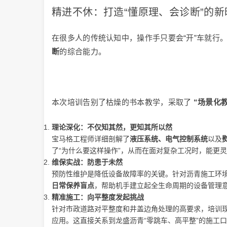
精进不休：打造“懂原理、会诊断”的新
在很多人的传统认知中，操作手只要会“开”车就行
断
的综合能力。
本次培训告别了枯燥的书本教学，采取了
“场景化教
理论深化：不仅知其然，更知其所以然
宝马格工程师详细剖解了
液压系统、电气控制系统
以及
了“为什么要这样操作”，从而在面对复杂工况时，能更
维保实战：防患于未然
预防性维护是降低设备故障率的关键。针对沥青施工环
日常保养盲点
，帮助机手建立起全生命周期的设备管理
精准施工：向平整度发起挑战
针对市政道路对平整度和井盖边角处理的高要求，培训
应用。这直接关系到龙盛沥青“零跳车、高平整”的施工