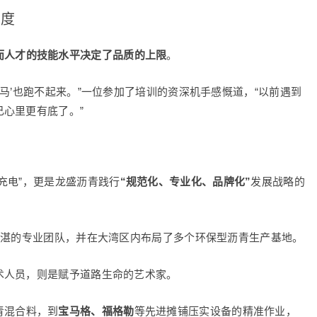
高度
而人才的技能水平决定了品质的上限
。
马’也跑不起来。”一位参加了培训的资深机手感慨道，“以前遇到
心里更有底了。”
充电”，更是龙盛沥青践行
“规范化、专业化、品牌化”
发展战略的
精湛的专业团队，并在大湾区内布局了多个环保型沥青生产基地。
术人员，则是赋予道路生命的艺术家。
青混合料，到
宝马格、福格勒
等先进摊铺压实设备的精准作业，