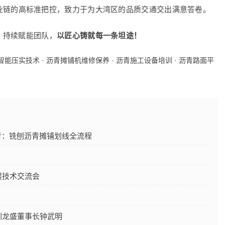
业链的高标准把控，致力于为大湾区的品质交通交出满意答卷。
，持续赋能团队，
以匠心铸就每一条坦途！
智能压实技术
·
沥青摊铺机维修保养
·
沥青施工设备培训
·
沥青路面平
青：铣刨沥青摊铺划线全流程
展技术交流会
深圳龙盛董事长钟武明