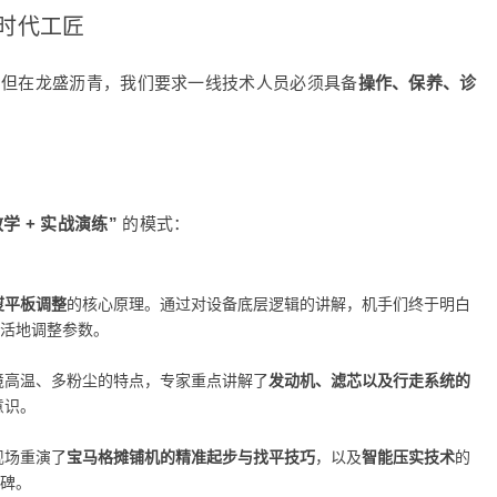
时代工匠
。但在龙盛沥青，我们要求一线技术人员必须具备
操作、保养、诊
学 + 实战演练”
的模式：
熨平板调整
的核心原理。通过对设备底层逻辑的讲解，机手们终于明白
灵活地调整参数。
境高温、多粉尘的特点，专家重点讲解了
发动机、滤芯以及行走系统的
意识。
现场重演了
宝马格摊铺机的精准起步与找平技巧
，以及
智能压实技术
的
口碑。