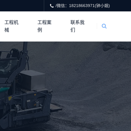
/微信：18218663971(钟小姐)
工程机
工程案
联系我
械
例
们