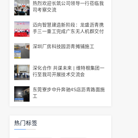
热烈欢迎长筑公司领导一行莅临我
司考察交流
迈向智慧建造新阶段：龙盛沥青携
手三一重工完成广东无人机群交付
深圳厂房科技园沥青摊铺施工
深化合作 共谋未来 | 维特根集团一
行至我司开展技术交流会
东莞寮步中升奔驰4S店沥青路面施
工
热门标签