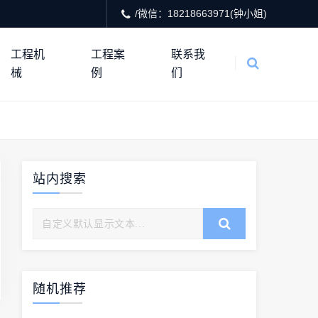
/微信：18218663971(钟小姐)
工程机
工程案
联系我
械
例
们
站内搜索
随机推荐