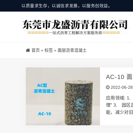
以质量求生存，以诚信求发展，以服务创效益。
首页
»
标签
»
面层沥青混凝土
AC-10
2022-06-28
应用领域: 
理” 3. 园
能，减少对旧
有效的提高了
点，大大提