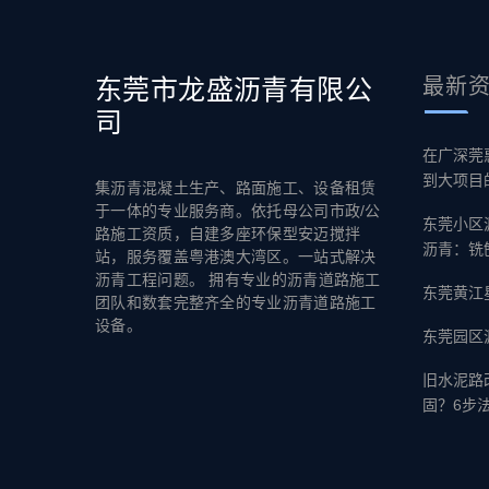
东莞市龙盛沥青有限公
最新
司
在广深莞
到大项目
集沥青混凝土生产、路面施工、设备租赁
于一体的专业服务商。依托母公司市政/公
东莞小区
路施工资质，自建多座环保型安迈搅拌
沥青：铣
站，服务覆盖粤港澳大湾区。一站式解决
沥青工程问题。 拥有专业的沥青道路施工
东莞黄江
团队和数套完整齐全的专业沥青道路施工
设备。
东莞园区
旧水泥路
固？6步