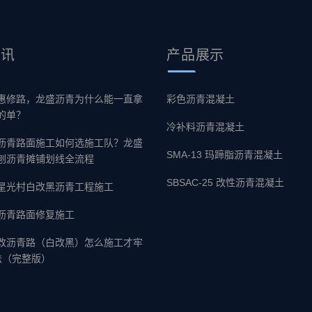
资讯
产品
展示
惠修路，龙盛沥青为什么能一直拿
彩色沥青混凝土
的单？
冷补料沥青混凝土
沥青路面施工如何选施工队？龙盛
SMA-13 玛蹄脂沥青混凝土
刨沥青摊铺划线全流程
SBSAC-25 改性沥青混凝土
星光村白改黑沥青工程施工
沥青路面修复施工
改沥青路（白改黑）怎么施工才牢
法（完整版）