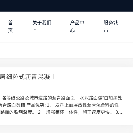
首
关于我们
产品中
服务城
页
心
市
 面层细粒式沥青混凝土
1. 各等级公路及城市道路的沥青路面 2. 水泥路面做“白加黑处
区沥青路面摊铺 产品优势: 1. 发挥上面层改性沥青混合料的性
路面的铣刨深度。 2. 增强铺装一体性，施工速度更快。 3.
混合料的抗车辙性能。 4. 解决了薄层铺装降温速度快的缺
高了混合料的施工和易性。