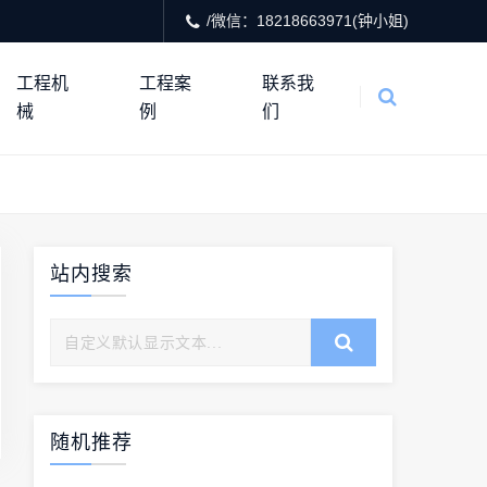
/微信：18218663971(钟小姐)
工程机
工程案
联系我
械
例
们
站内搜索
随机推荐