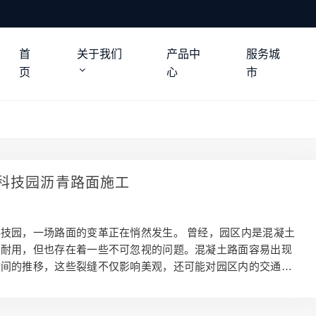
首
关于我们
产品中
服务城
页
心
市
科技园沥青路面施工
技园，一场路面的变革正在悄然发生。 曾经，园区内是混凝土
固耐用，但也存在着一些不可忽视的问题。混凝土路面容易出现
时间的推移，这些裂缝不仅影响美观，还可能对园区内的交通和
在危害。而且，混凝土路面的行车舒适性相对较低，车辆行驶时
噪音。 如今，日亮科技园选择改铺沥青路面，这是一个明智之