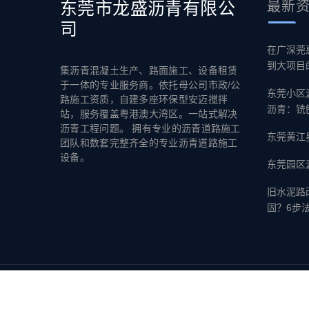
东莞市龙盛沥青有限公
最新
司
在广深莞
到大项目
集沥青混凝土生产、路面施工、设备租赁
于一体的专业服务商。依托母公司市政/公
东莞小区
路施工资质，自建多座环保型安迈搅拌
沥青：铣
站，服务覆盖粤港澳大湾区。一站式解决
沥青工程问题。 拥有专业的沥青道路施工
东莞黄江
团队和数套完整齐全的专业沥青道路施工
设备。
东莞园区
旧水泥路
固？6步
A