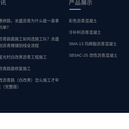
资讯
产品
展示
惠修路，龙盛沥青为什么能一直拿
彩色沥青混凝土
的单？
冷补料沥青混凝土
沥青路面施工如何选施工队？龙盛
SMA-13 玛蹄脂沥青混凝土
刨沥青摊铺划线全流程
SBSAC-25 改性沥青混凝土
星光村白改黑沥青工程施工
沥青路面修复施工
改沥青路（白改黑）怎么施工才牢
法（完整版）
ll Rights Reserved 东莞市龙盛沥青有限公司
粤ICP备2022076690号