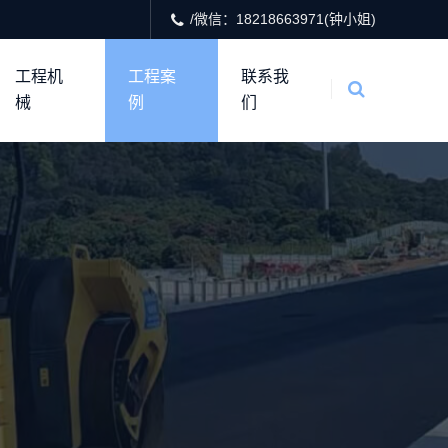
/微信：18218663971(钟小姐)
工程机
工程案
联系我
械
例
们