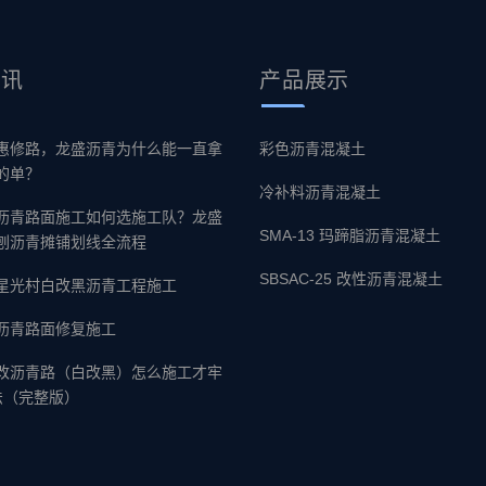
资讯
产品
展示
惠修路，龙盛沥青为什么能一直拿
彩色沥青混凝土
的单？
冷补料沥青混凝土
沥青路面施工如何选施工队？龙盛
SMA-13 玛蹄脂沥青混凝土
刨沥青摊铺划线全流程
SBSAC-25 改性沥青混凝土
星光村白改黑沥青工程施工
沥青路面修复施工
改沥青路（白改黑）怎么施工才牢
法（完整版）