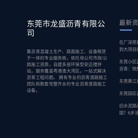
东莞市龙盛沥青有限公
最新
司
在广深莞
到大项目
集沥青混凝土生产、路面施工、设备租赁
于一体的专业服务商。依托母公司市政/公
东莞小区
路施工资质，自建多座环保型安迈搅拌
沥青：铣
站，服务覆盖粤港澳大湾区。一站式解决
沥青工程问题。 拥有专业的沥青道路施工
东莞黄江
团队和数套完整齐全的专业沥青道路施工
设备。
东莞园区
旧水泥路
固？6步