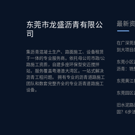
东莞市龙盛沥青有限公
最新
司
在广深莞
到大项目
集沥青混凝土生产、路面施工、设备租赁
于一体的专业服务商。依托母公司市政/公
东莞小区
路施工资质，自建多座环保型安迈搅拌
沥青：铣
站，服务覆盖粤港澳大湾区。一站式解决
沥青工程问题。 拥有专业的沥青道路施工
东莞黄江
团队和数套完整齐全的专业沥青道路施工
设备。
东莞园区
旧水泥路
固？6步