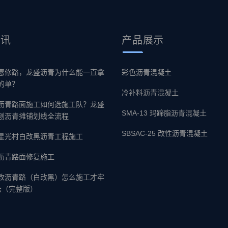
资讯
产品
展示
惠修路，龙盛沥青为什么能一直拿
彩色沥青混凝土
的单？
冷补料沥青混凝土
沥青路面施工如何选施工队？龙盛
SMA-13 玛蹄脂沥青混凝土
刨沥青摊铺划线全流程
SBSAC-25 改性沥青混凝土
星光村白改黑沥青工程施工
沥青路面修复施工
改沥青路（白改黑）怎么施工才牢
法（完整版）