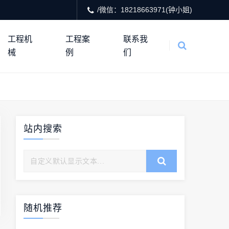
/微信：18218663971(钟小姐)
工程机
工程案
联系我
械
例
们
站内搜索
随机推荐