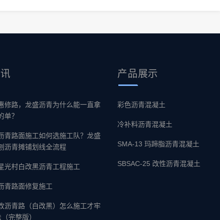
资讯
产品
展示
惠修路，龙盛沥青为什么能一直拿
彩色沥青混凝土
的单？
冷补料沥青混凝土
沥青路面施工如何选施工队？龙盛
SMA-13 玛蹄脂沥青混凝土
刨沥青摊铺划线全流程
SBSAC-25 改性沥青混凝土
星光村白改黑沥青工程施工
沥青路面修复施工
改沥青路（白改黑）怎么施工才牢
法（完整版）