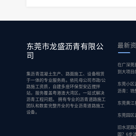
东莞市龙盛沥青有限公
最新
司
在广深莞
到大项目
集沥青混凝土生产、路面施工、设备租赁
于一体的专业服务商。依托母公司市政/公
东莞小区
路施工资质，自建多座环保型安迈搅拌
沥青：铣
站，服务覆盖粤港澳大湾区。一站式解决
沥青工程问题。 拥有专业的沥青道路施工
东莞黄江
团队和数套完整齐全的专业沥青道路施工
设备。
东莞园区
旧水泥路
固？6步