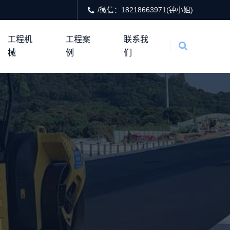
/微信：18218663971(钟小姐)
工程机
工程案
联系我
械
例
们