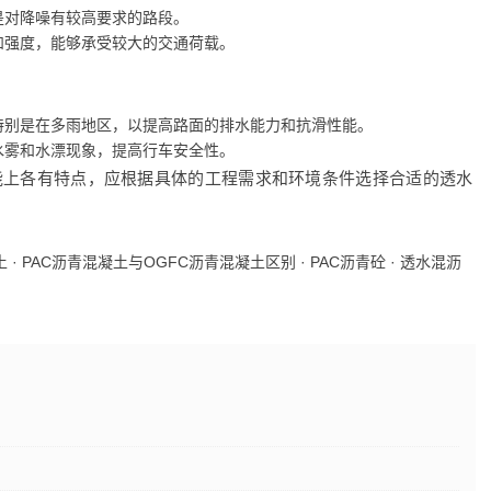
是对降噪有较高要求的路段。
和强度，能够承受较大的交通荷载。
特别是在多雨地区，以提高路面的排水能力和抗滑性能。
水雾和水漂现象，提高行车安全性。
在性能上各有特点，应根据具体的工程需求和环境条件选择合适的透水
土
·
PAC沥青混凝土与OGFC沥青混凝土区别
·
PAC沥青砼
·
透水混沥