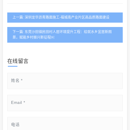
上一篇: 深圳龙华沥青路面施工-福城南产业片区高品质路面建设
下一篇: 东莞沙田镇民田村人居环境提升工程：绘就水乡宜居新图
景，赋能乡村振兴新征程￼
在线留言