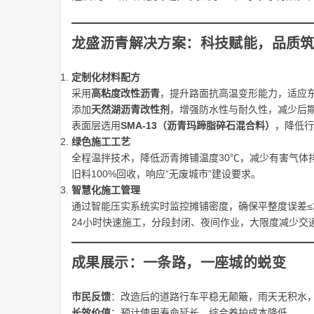
龙盛沥青
解决方案：科技赋能，品质
定制化材料配方
采用
高粘度改性沥青
，提升路面抗高温变形能力，适应
添加
天然湖沥青改性剂
，增强防水性与耐久性，减少后
表面层选用
SMA-13（沥青玛蹄脂碎石混合料）
，降低行
绿色施工工艺
全程温拌技术，降低沥青摊铺温度30℃，减少有害气体
旧料100%回收，响应“无废城市”建设要求。
智慧化施工管理
通过智能压实系统实时监控摊铺密度，确保平整度误差≤
24小时快速施工，分段封闭、夜间作业，大限度减少交
成果展示：一条路，一座城的蜕变
市民反馈
：改造后的道路行车平稳无颠簸，雨天无积水，
长效价值
：预计使用寿命延长，综合养护成本降低。