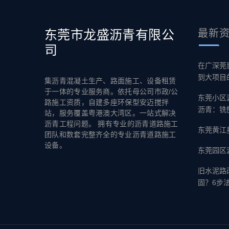
东莞市龙盛沥青有限公
最新
司
在广深莞
到大项目
集沥青混凝土生产、路面施工、设备租赁
于一体的专业服务商。依托母公司市政/公
东莞小区
路施工资质，自建多座环保型安迈搅拌
沥青：铣
站，服务覆盖粤港澳大湾区。一站式解决
沥青工程问题。 拥有专业的沥青道路施工
东莞黄江
团队和数套完整齐全的专业沥青道路施工
设备。
东莞园区
旧水泥路
固？6步