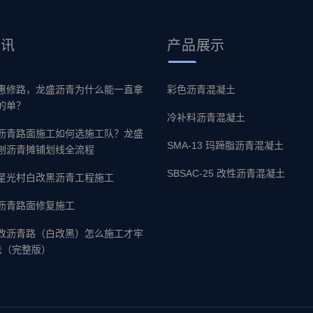
资讯
产品
展示
惠修路，龙盛沥青为什么能一直拿
彩色沥青混凝土
的单？
冷补料沥青混凝土
沥青路面施工如何选施工队？龙盛
SMA-13 玛蹄脂沥青混凝土
刨沥青摊铺划线全流程
SBSAC-25 改性沥青混凝土
星光村白改黑沥青工程施工
沥青路面修复施工
改沥青路（白改黑）怎么施工才牢
法（完整版）