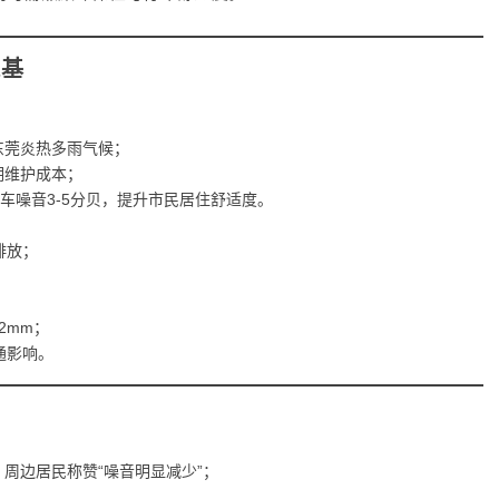
筑基
东莞炎热多雨气候；
期维护成本；
车噪音3-5分贝，提升市民居住舒适度。
排放；
2mm；
通影响。
周边居民称赞“噪音明显减少”；