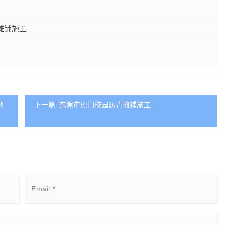
摊铺施工
地
下一篇: 东莞市虎门校园沥青摊铺施工