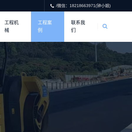
/微信：18218663971(钟小姐)
工程机
工程案
联系我
械
例
们