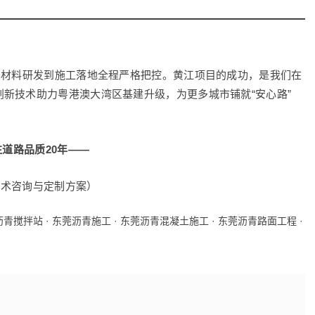
从材料研发到施工落地全程严格把控。黄江项目的成功，是我们在
新技术助力粤港澳大湾区基建升级，为更多城市铺就“安心路”
注道路品质20年——
免费技术咨询与定制方案）
沥青搅拌站
·
东莞沥青施工
·
东莞沥青混凝土施工
·
东莞沥青路面工程
·