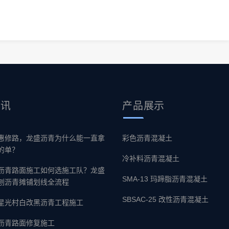
资讯
产品
展示
惠修路，龙盛沥青为什么能一直拿
彩色沥青混凝土
的单？
冷补料沥青混凝土
沥青路面施工如何选施工队？龙盛
SMA-13 玛蹄脂沥青混凝土
刨沥青摊铺划线全流程
SBSAC-25 改性沥青混凝土
星光村白改黑沥青工程施工
沥青路面修复施工