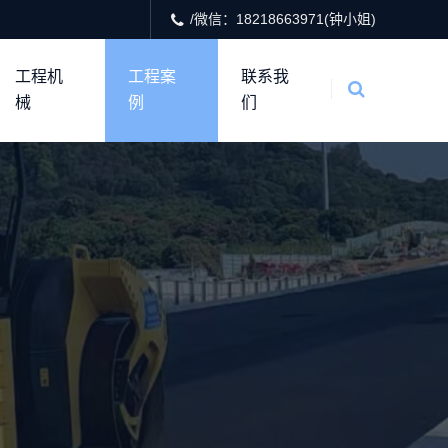
/微信：18218663971(钟小姐)
工程机
工程案
联系我
械
例
们