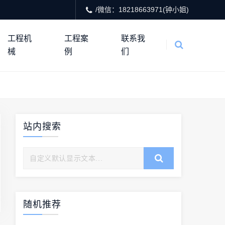
/微信：18218663971(钟小姐)
工程机
工程案
联系我
械
例
们
站内搜索
随机推荐