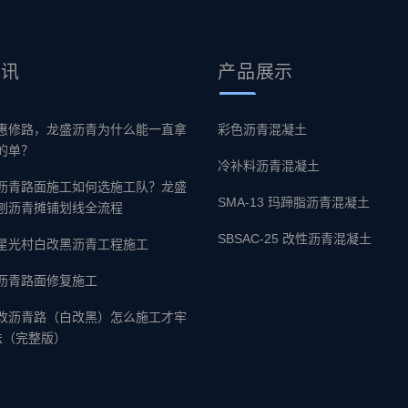
资讯
产品
展示
惠修路，龙盛沥青为什么能一直拿
彩色沥青混凝土
的单？
冷补料沥青混凝土
沥青路面施工如何选施工队？龙盛
SMA-13 玛蹄脂沥青混凝土
刨沥青摊铺划线全流程
SBSAC-25 改性沥青混凝土
星光村白改黑沥青工程施工
沥青路面修复施工
改沥青路（白改黑）怎么施工才牢
法（完整版）