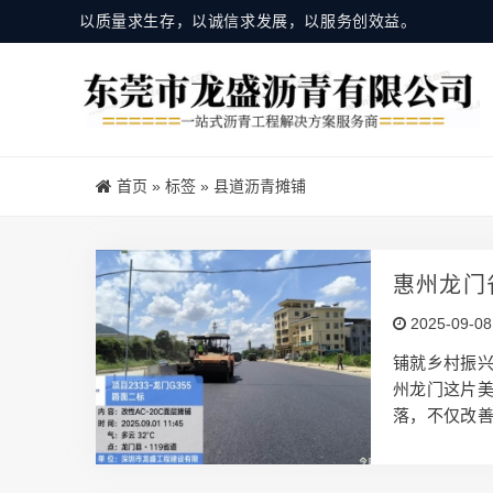
以质量求生存，以诚信求发展，以服务创效益。
首页
»
标签
»
县道沥青摊铺
惠州龙门
2025-09-08
铺就乡村振兴
州龙门这片
落，不仅改
兴的“血脉经
不开专业的施