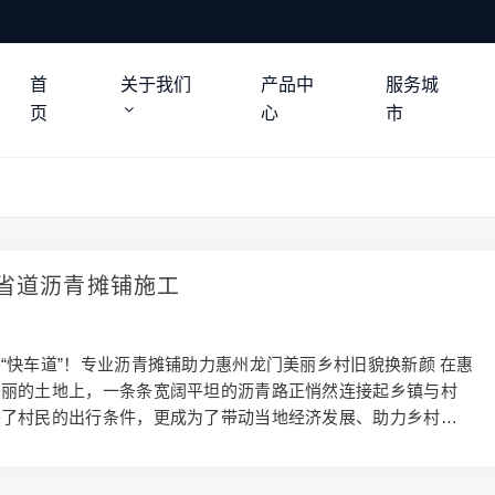
首
关于我们
产品中
服务城
页
心
市
省道沥青摊铺施工
“快车道”！专业沥青摊铺助力惠州龙门美丽乡村旧貌换新颜 在惠
美丽的土地上，一条条宽阔平坦的沥青路正悄然连接起乡镇与村
善了村民的出行条件，更成为了带动当地经济发展、助力乡村振
络”。如何为家乡选择一条经久耐用、美观舒适的沥青路面？这离
工技术与可靠的材料保障。 传统的乡村道路多为水泥或砂石路