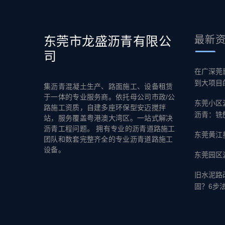
东莞市龙盛沥青有限公
最新
司
在广深莞
到大项目
集沥青混凝土生产、路面施工、设备租赁
于一体的专业服务商。依托母公司市政/公
东莞小区
路施工资质，自建多座环保型安迈搅拌
沥青：铣
站，服务覆盖粤港澳大湾区。一站式解决
沥青工程问题。 拥有专业的沥青道路施工
东莞黄江
团队和数套完整齐全的专业沥青道路施工
设备。
东莞园区
旧水泥路
固？6步