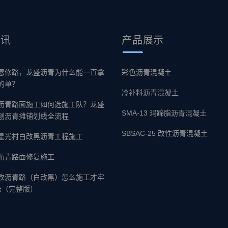
资讯
产品
展示
惠修路，龙盛沥青为什么能一直拿
彩色沥青混凝土
的单？
冷补料沥青混凝土
沥青路面施工如何选施工队？龙盛
SMA-13 玛蹄脂沥青混凝土
刨沥青摊铺划线全流程
SBSAC-25 改性沥青混凝土
星光村白改黑沥青工程施工
沥青路面修复施工
改沥青路（白改黑）怎么施工才牢
法（完整版）