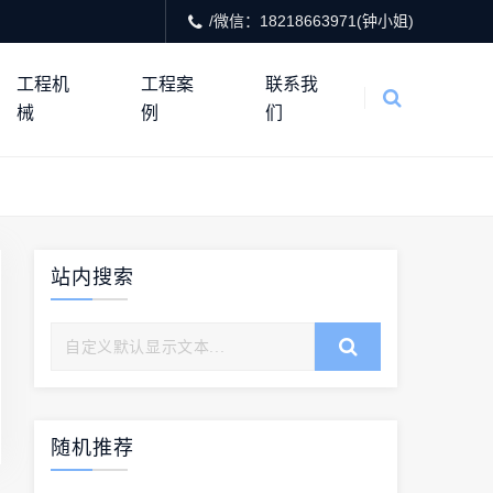
/微信：18218663971(钟小姐)
工程机
工程案
联系我
械
例
们
站内搜索
随机推荐