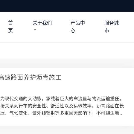
首
关于我们
产品中
服务城
页
心
市
高速路面养护沥青施工
作为现代交通的大动脉，承载着巨大的车流量与物流运输重任。
直接关系到行车的安全性、舒适性以及运输效率。沥青路面在长
碾压、气候变化、紫外线辐射等多重因素影响下，不可避免地会
坑槽、车辙等病害。这些病害不仅破坏路面的平整度，增加车辆
感，导致驾乘舒适度大幅下降，还会使车辆行驶阻力增大，油耗