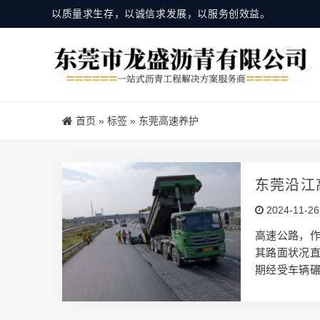
以质量求生存，以诚信求发展，以服务创效益。
首页
»
标签
»
东莞高速养护
东莞沿江
2024-11-26
高速公路，
其路面状况
期经受车辆
出现裂缝、
行驶的颠簸