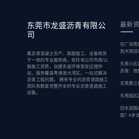
东莞市龙盛沥青有限公
最新
司
在广深莞
到大项目
集沥青混凝土生产、路面施工、设备租赁
于一体的专业服务商。依托母公司市政/公
东莞小区
路施工资质，自建多座环保型安迈搅拌
沥青：铣
站，服务覆盖粤港澳大湾区。一站式解决
沥青工程问题。 拥有专业的沥青道路施工
东莞黄江
团队和数套完整齐全的专业沥青道路施工
设备。
东莞园区
旧水泥路
固？6步