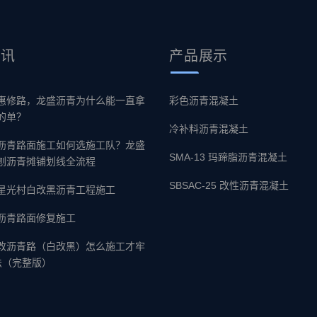
资讯
产品
展示
惠修路，龙盛沥青为什么能一直拿
彩色沥青混凝土
的单？
冷补料沥青混凝土
沥青路面施工如何选施工队？龙盛
SMA-13 玛蹄脂沥青混凝土
刨沥青摊铺划线全流程
SBSAC-25 改性沥青混凝土
星光村白改黑沥青工程施工
沥青路面修复施工
改沥青路（白改黑）怎么施工才牢
法（完整版）