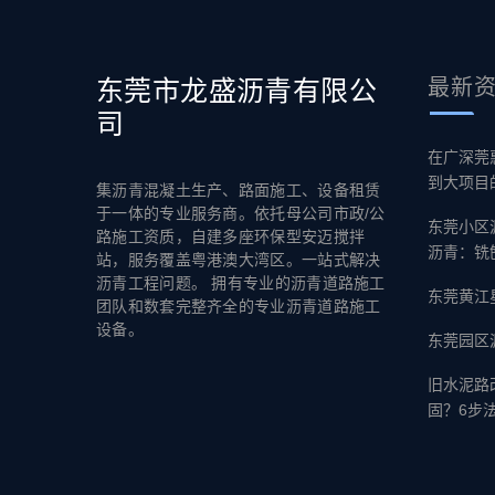
东莞市龙盛沥青有限公
最新
司
在广深莞
到大项目
集沥青混凝土生产、路面施工、设备租赁
于一体的专业服务商。依托母公司市政/公
东莞小区
路施工资质，自建多座环保型安迈搅拌
沥青：铣
站，服务覆盖粤港澳大湾区。一站式解决
沥青工程问题。 拥有专业的沥青道路施工
东莞黄江
团队和数套完整齐全的专业沥青道路施工
设备。
东莞园区
旧水泥路
固？6步