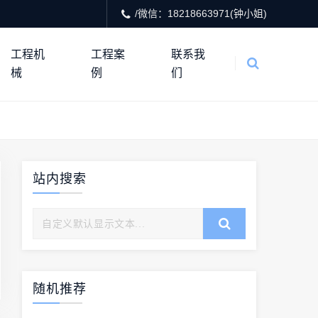
/微信：18218663971(钟小姐)
工程机
工程案
联系我
械
例
们
站内搜索
随机推荐