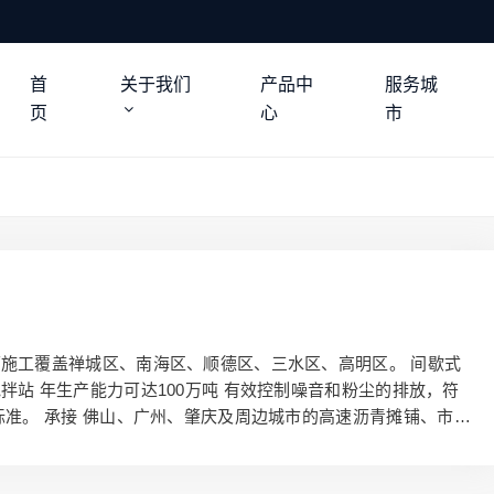
首
关于我们
产品中
服务城
页
心
市
施工覆盖禅城区、南海区、顺德区、三水区、高明区。 间歇式
拌站 年生产能力可达100万吨 有效控制噪音和粉尘的排放，符
标准。 承接 佛山、广州、肇庆及周边城市的高速沥青摊铺、市政
佛山沥青路面施工、沥青道路养护、沥青道路修补及彩色沥青工
青混凝土销售，工业园区，小区住宅，学校、医院、停车场，城