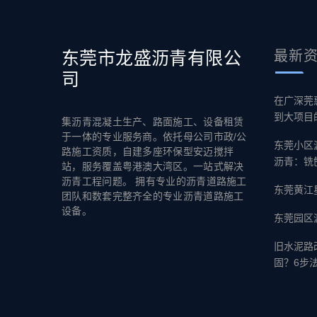
东莞市龙盛沥青有限公
最新
司
在广深莞
到大项目
集沥青混凝土生产、路面施工、设备租赁
于一体的专业服务商。依托母公司市政/公
东莞小区
路施工资质，自建多座环保型安迈搅拌
沥青：铣
站，服务覆盖粤港澳大湾区。一站式解决
沥青工程问题。 拥有专业的沥青道路施工
东莞黄江
团队和数套完整齐全的专业沥青道路施工
设备。
东莞园区
旧水泥路
固？6步