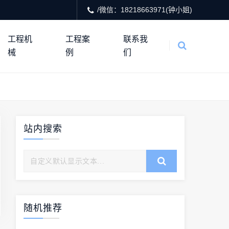
/微信：18218663971(钟小姐)
工程机
工程案
联系我
械
例
们
站内搜索
随机推荐