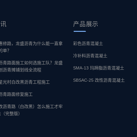
资讯
产品
展示
惠修路，龙盛沥青为什么能一直拿
彩色沥青混凝土
的单？
冷补料沥青混凝土
沥青路面施工如何选施工队？龙盛
SMA-13 玛蹄脂沥青混凝土
刨沥青摊铺划线全流程
SBSAC-25 改性沥青混凝土
星光村白改黑沥青工程施工
沥青路面修复施工
改沥青路（白改黑）怎么施工才牢
法（完整版）