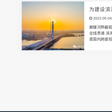
我们联系，让
为建设滨
2022-05-04
磨碟河畔翩若
全线贯通 滨海
是国内跨度
湾新区的标志
钟便可以到达
青摊铺主力
织安全技术交
车。采用两
路机、两台