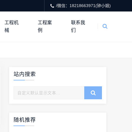
/微信：18218663971(钟小姐)
工程机
工程案
联系我
械
例
们
站内搜索
随机推荐