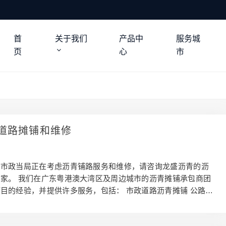
首
关于我们
产品中
服务城
页
心
市
道路摊铺和维修
的市政当局正在考虑沥青铺路服务和维修，请咨询龙盛沥青的沥
家。 我们在广东粤港澳大湾区及周边城市的沥青摊铺承包商团
目的经验，并提供许多服务，包括： 市政道路沥青摊铺 公路沥
道路维护和维修 厂区产业园停车场沥青施工 城中村乡道村道升级
保沥青解决方案 从帮助您在当地社区的高速公路、停车场和车