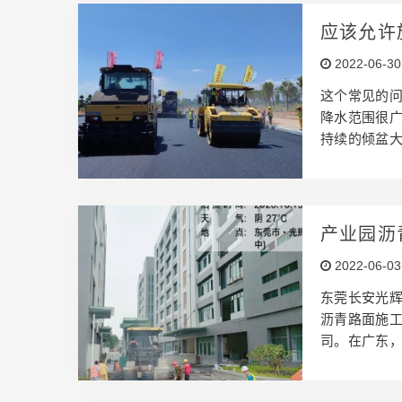
道、产业园
路，龙盛沥青
应该允许
们可以满足
2022-06-30
这个常见的问
降水范围很
持续的倾盆
浪费，一些
包商承担风
定、排水良
是否下雨，
产业园沥
关键思想： 
2022-06-03
降机必须能够
东莞长安光辉
沥青路面施
司。在广东
地的交通、商
的经验，并