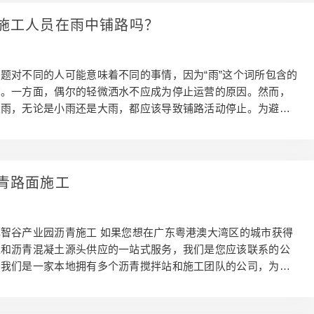
、机场港口等沥青路面施工，到以正确的方式维护您的沥青道
拥有可以帮助您的专业知识。 凭借 10 多年的沥青摊铺经验，我
施工人员在雨中铺路吗？
您的沥青摊铺需求。提供大湾区城市地方的专业摊铺服务。
题对不同的人可能意味着不同的事情，因为“雨”这个词所包含的
广。一方面，偶尔的轻微洒水不应成为停止运营的原因。然而，
大雨，无论是小雨还是大雨，都应该导致铺路活动停止。为避免
省份在其规范中使用措辞说明，下雨时前往项目的卡车可以由承
险。另请记住，您铺路的表面可能会影响您的决定。在坚固、稳
好的碎骨料基础上铺路可能比薄沥青覆盖层有更多的余地。不管
新的路面必须放置在坚固、不屈服的基础上。处理雨时要牢记的
青路面施工
雨水会使沥青混合料冷却，并使获得适当的压实更加困难 沥青升
正确粘合在一起，并且水分可能会阻碍这种粘合 覆盖有 …
智谷产业园沥青施工 如果您想在广东粤港澳大湾区的城市获得
工和沥青混凝土源头供应的一站式服务，我们是您应该联系的公
，我们是一家本地拥有多个沥青搅拌站和施工团队的公司，为当
业和住宅客户提供大量专业解决方案!我们的工作人员拥有丰富
使用业内好的产品和进口机械来提供一站式的解决方案。立即与