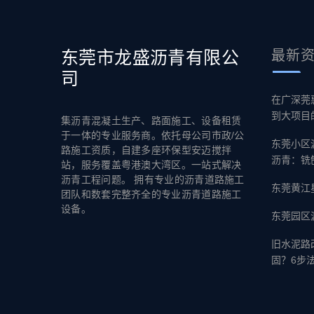
东莞市龙盛沥青有限公
最新
司
在广深莞
到大项目
集沥青混凝土生产、路面施工、设备租赁
于一体的专业服务商。依托母公司市政/公
东莞小区
路施工资质，自建多座环保型安迈搅拌
沥青：铣
站，服务覆盖粤港澳大湾区。一站式解决
沥青工程问题。 拥有专业的沥青道路施工
东莞黄江
团队和数套完整齐全的专业沥青道路施工
设备。
东莞园区
旧水泥路
固？6步