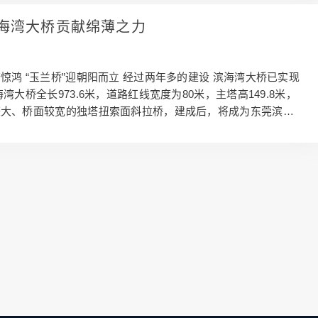
我们处理您的沥青摊铺需求!
海湾大桥贡献绵薄之力
惊鸿 “玉兰桥”迎朝阳而立 经过两年多的建设 滨海湾大桥已实现
湾大桥全长973.6米，道路红线宽度为80米，主塔高149.8米，
较大、桥面较宽的独塔扭索面斜拉桥，建成后，将成为东莞滨海
性建筑。 如果现在驾车从东岸的交椅湾板块出发，只需要几分
西岸的沙角半岛板块。 龙盛沥青作为滨海湾大桥及东湾大道沥
军，为确保滨海湾大桥沥青摊铺施工顺利，施工前项目部多次组
底。 本次施工配备了洒布车、铣刨机及20台沥青混凝土自卸
台沃尔沃摊铺机，双摊铺机联合施工，配以三台双钢轮震荡式压
胶轮压路机、一台小型钢轮压路机，六…