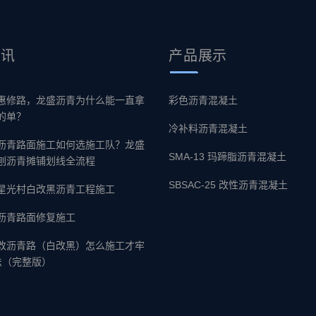
资讯
产品
展示
惠修路，龙盛沥青为什么能一直拿
彩色沥青混凝土
的单？
冷补料沥青混凝土
沥青路面施工如何选施工队？龙盛
SMA-13 玛蹄脂沥青混凝土
刨沥青摊铺划线全流程
SBSAC-25 改性沥青混凝土
星光村白改黑沥青工程施工
沥青路面修复施工
改沥青路（白改黑）怎么施工才牢
法（完整版）